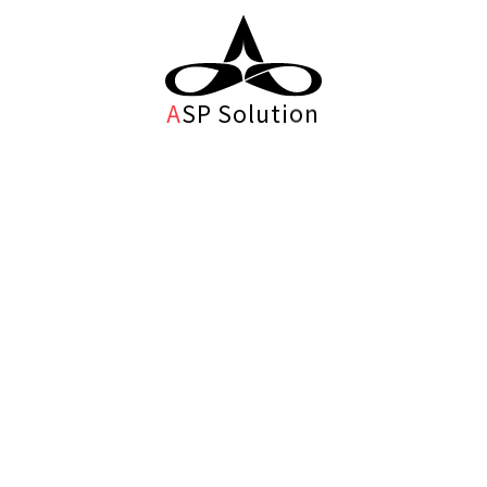
A
S
P
S
o
l
u
t
i
o
n